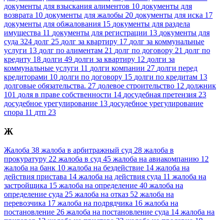
документы для взыскания алиментов
10
документы для
возврата
10
документы для жалобы
20
документы для иска
17
документы для обжалования
15
документы для раздела
имущества
11
документы для регистрации
13
документы для
суда
324
долг
25
долг за квартиру
17
долг за коммунальные
услуги
13
долг по алиментам
21
долг по договору
21
долг по
кредиту
18
долги
49
долги за квартиру
12
долги за
коммунальные услуги
11
долги компании
27
долги перед
кредиторами
10
долги по договору
15
долги по кредитам
13
долговые обязательства.
27
долевое строительство
12
должник
101
доля в праве собственности
14
досудебная претензия
23
досудебное урегулирование
13
досудебное урегулирование
спора
11
дтп
23
Ж
Жалоба
38
жалоба в арбитражный суд
28
жалоба в
прокуратуру
22
жалоба в суд
45
жалоба на авиакомпанию
12
жалоба на банк
10
жалоба на бездействие
14
жалоба на
действия пристава
14
жалоба на действия суда
11
жалоба на
застройщика
15
жалоба на определение
40
жалоба на
определение суда
25
жалоба на отказ
52
жалоба на
перевозчика
17
жалоба на подрядчика
16
жалоба на
постановление
26
жалоба на постановление суда
14
жалоба на