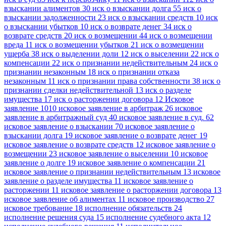
взыскании алиментов
30
иск о взыскании долга
55
иск о
взыскании задолженности
23
иск о взыскании средств
10
иск
о взыскании убытков
10
иск о возврате денег
34
иск о
возврате средств
20
иск о возмещении
44
иск о возмещении
вреда
11
иск о возмещении убытков
21
иск о возмещении
ущерба
38
иск о выделении доли
12
иск о выселении
22
иск о
компенсации
22
иск о признании недействительным
24
иск о
признании незаконным
18
иск о признании отказа
незаконным
11
иск о признании права собственности
38
иск о
признании сделки недействительной
13
иск о разделе
имущества
17
иск о расторжении договора
12
Исковое
заявление
1010
исковое заявление в арбитраж
26
исковое
заявление в арбитражный суд
40
исковое заявление в суд.
62
исковое заявление о взыскании
70
исковое заявление о
взыскании долга
19
исковое заявление о возврате денег
19
исковое заявление о возврате средств
12
исковое заявление о
возмещении
23
исковое заявление о выселении
10
исковое
заявление о долге
19
исковое заявление о компенсации
21
исковое заявление о признании недействительным
13
исковое
заявление о разделе имущества
11
исковое заявление о
расторжении
11
исковое заявление о расторжении договора
13
исковое заявление об алиментах
11
исковое производство
27
исковое требование
18
исполнение обязательств
24
исполнение решения суда
15
исполнение судебного акта
12