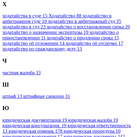
Х
ходатайства в суде
15
Ходатайство
88
ходатайство в
арбитражном суде
10
ходатайство в арбитражный суд
35
ходатайство в суд
23
ходатайство о восстановлении срока
29
ходатайство о назначении экспертизы
19
ходатайство о
приостановлении
11
ходатайство о продлении срока
15
ходатайство об отложении
14
ходатайство об отсрочке
17
ходатайство по гражданскому делу
13
Ч
частная жалоба
33
Ш
штраф
13
штрафные санкции
31
Ю
юридическая документация
19
юридическая жалоба
19
юридическая консультация.
19
юридическая ответственность
13
юридическая помощь
178
юридическая процедура
10
юридические возражения
17
юридические документы
242