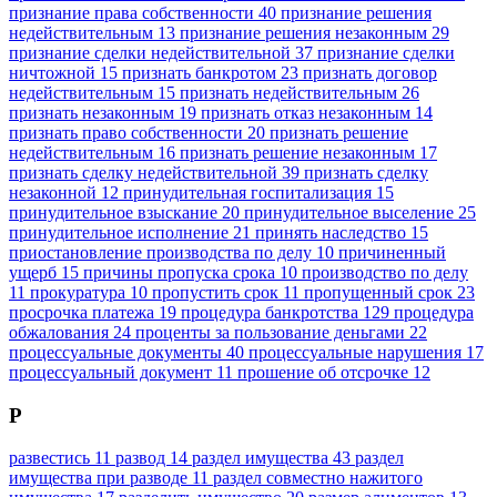
признание права собственности
40
признание решения
недействительным
13
признание решения незаконным
29
признание сделки недействительной
37
признание сделки
ничтожной
15
признать банкротом
23
признать договор
недействительным
15
признать недействительным
26
признать незаконным
19
признать отказ незаконным
14
признать право собственности
20
признать решение
недействительным
16
признать решение незаконным
17
признать сделку недействительной
39
признать сделку
незаконной
12
принудительная госпитализация
15
принудительное взыскание
20
принудительное выселение
25
принудительное исполнение
21
принять наследство
15
приостановление производства по делу
10
причиненный
ущерб
15
причины пропуска срока
10
производство по делу
11
прокуратура
10
пропустить срок
11
пропущенный срок
23
просрочка платежа
19
процедура банкротства
129
процедура
обжалования
24
проценты за пользование деньгами
22
процессуальные документы
40
процессуальные нарушения
17
процессуальный документ
11
прошение об отсрочке
12
Р
развестись
11
развод
14
раздел имущества
43
раздел
имущества при разводе
11
раздел совместно нажитого