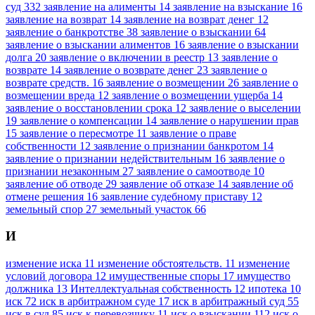
суд
332
заявление на алименты
14
заявление на взыскание
16
заявление на возврат
14
заявление на возврат денег
12
заявление о банкротстве
38
заявление о взыскании
64
заявление о взыскании алиментов
16
заявление о взыскании
долга
20
заявление о включении в реестр
13
заявление о
возврате
14
заявление о возврате денег
23
заявление о
возврате средств.
16
заявление о возмещении
26
заявление о
возмещении вреда
12
заявление о возмещении ущерба
14
заявление о восстановлении срока
12
заявление о выселении
19
заявление о компенсации
14
заявление о нарушении прав
15
заявление о пересмотре
11
заявление о праве
собственности
12
заявление о признании банкротом
14
заявление о признании недействительным
16
заявление о
признании незаконным
27
заявление о самоотводе
10
заявление об отводе
29
заявление об отказе
14
заявление об
отмене решения
16
заявление судебному приставу
12
земельный спор
27
земельный участок
66
И
изменение иска
11
изменение обстоятельств.
11
изменение
условий договора
12
имущественные споры
17
имущество
должника
13
Интеллектуальная собственность
12
ипотека
10
иск
72
иск в арбитражном суде
17
иск в арбитражный суд
55
иск в суд
85
иск к перевозчику
11
иск о взыскании
112
иск о