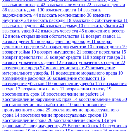
взыскание штрафа
42
взыскать алименты
22
взыскать деньги
86
взыскать долг
130
взыскать долги
14
взыскать
задолженность
44
взыскать компенсацию
38
взыскать
неустойку
24
взыскать расходы
18
взыскать с собственника
11
взыскать средства
44
взыскать сумму
10
взыскать убытки
40
взыскать ущерб
42
взыскать через суд
45
включение в реестр
12
вновь открывшиеся обстоятельства
11
возврат аванса
11
возврат денег
95
возврат денег по договору
11
возврат
денежных средств
62
возврат документов
10
возврат долга
19
возврат займа
19
возврат имущества
21
возврат переплаты
15
возврат предоплаты
18
возврат средств
118
возврат товара
31
возврат уплаченных денег
12
возврат уплаченных средств
22
возмещение вреда
57
возмещение затрат
23
возмещение
материального ущерба.
11
возмещение морального вреда
10
возмещение расходов
50
возмещение стоимости
16
возмещение убытков
160
возмещение ущерба
155
возражения
в суде
17
возражения на иск
11
возражения по иску
19
восстановить срок
18
восстановление на работе
14
восстановление нарушенных прав
14
восстановление прав
30
восстановление прав работника
10
восстановление
пропущенного срока
29
восстановление процессуального
срока
14
восстановление процессуальных сроков
10
восстановление срока
26
восстановление сроков
13
вред
здоровью
21
вред имуществу
23
Встречный иск
13
вступить в
наследство
19
выделение доли
15
выделить долю
16
выписка