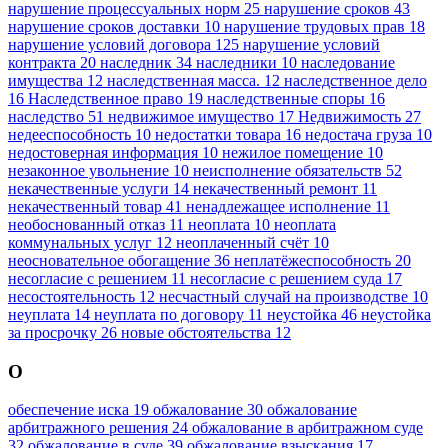
нарушение процессуальных норм
25
нарушение сроков
43
нарушение сроков доставки
10
нарушение трудовых прав
18
нарушение условий договора
125
нарушение условий
контракта
20
наследник
34
наследники
10
наследование
имущества
12
наследственная масса.
12
наследственное дело
16
Наследственное право
19
наследственные споры
16
наследство
51
недвижимое имущество
17
Недвижимость
27
недееспособность
10
недостатки товара
16
недостача груза
10
недостоверная информация
10
нежилое помещение
10
незаконное увольнение
10
неисполнение обязательств
52
некачественные услуги
14
некачественный ремонт
11
некачественный товар
41
ненадлежащее исполнение
11
необоснованный отказ
11
неоплата
10
неоплата
коммунальных услуг
12
неоплаченный счёт
10
неосновательное обогащение
36
неплатёжеспособность
20
несогласие с решением
11
несогласие с решением суда
17
несостоятельность
12
несчастный случай на производстве
10
неуплата
14
неуплата по договору
11
неустойка
46
неустойка
за просрочку
26
новые обстоятельства
12
О
обеспечение иска
19
обжалование
30
обжалование
арбитражного решения
24
обжалование в арбитражном суде
32
обжалование в суде
39
обжалование взыскания
17