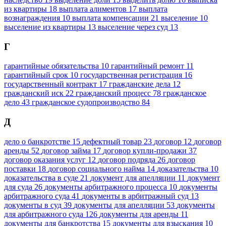
из квартиры
18
выплата алиментов
17
выплата
вознаграждения
10
выплата компенсации
21
выселение
10
выселение из квартиры
13
выселение через суд
13
Г
гарантийные обязательства
10
гарантийный ремонт
11
гарантийный срок
10
государственная регистрация
16
государственный контракт
17
гражданские дела
12
гражданский иск
22
гражданский процесс
78
гражданское
дело
43
гражданское судопроизводство
84
Д
дело о банкротстве
15
дефектный товар
23
договор
12
договор
аренды
52
договор займа
17
договор купли-продажи
37
договор оказания услуг
12
договор подряда
26
договор
поставки
18
договор социального найма
14
доказательства
10
доказательства в суде
21
документ для апелляции
11
документ
для суда
26
документы арбитражного процесса
10
документы
арбитражного суда
41
документы в арбитражный суд
13
документы в суд
39
документы для апелляции
53
документы
для арбитражного суда
126
документы для аренды
11
документы для банкротства
15
документы для взыскания
10