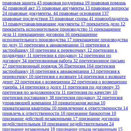
правовая защита
43
правовая поддержка
19
правовая помощь
42
правовой акт
15
правовые аргументы
13
правовые вопросы
24
правовые документы.
44
правовые основания
137
правовые последствия
33
правовые споры
41
правообладатель
13
правоустанавливающие документы
17
прекратить дело
12
прекратить исполнительное производство
11
прекращение
дела
11
прекращение договора
16
прекращение
исполнительного производства
17
прекращение производства
по делу
11
претензии к авиакомпании
11
претензии к
застройщику
10
претензии к перевозчику
12
претензии к
подрядчику
11
претензии к продавцу
12
претензии по
договору
34
претензионная работа
32
претензионное письмо
27
претензионный порядок
56
Претензия
164
претензия
застройщику
16
претензия к авиакомпании
13
претензия к
перевозчику
10
претензия о возврате
14
претензия о возврате
денег
22
претензия о возмещении
22
претензия о возмещении
ущерба.
14
претензия о долге
11
претензия по договору
35
претензия по задолженности
11
претензия по качеству
10
претензия поставщику
38
претензия продавцу
32
претензия
управляющей компании
10
приватизация жилья
10
приватизация квартиры
10
привлечение к ответственности
14
привлечь к ответственности
10
признание банкротом
10
признание действий незаконными
17
признание договора
недействительным
18
признание недействительным
24
признание незаконным
18
признание отказа незаконным
15