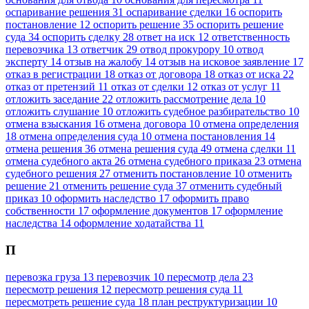
оспаривание решения
31
оспаривание сделки
16
оспорить
постановление
12
оспорить решение
35
оспорить решение
суда
34
оспорить сделку
28
ответ на иск
12
ответственность
перевозчика
13
ответчик
29
отвод прокурору
10
отвод
эксперту
14
отзыв на жалобу
14
отзыв на исковое заявление
17
отказ в регистрации
18
отказ от договора
18
отказ от иска
22
отказ от претензий
11
отказ от сделки
12
отказ от услуг
11
отложить заседание
22
отложить рассмотрение дела
10
отложить слушание
10
отложить судебное разбирательство
10
отмена взыскания
16
отмена договора
10
отмена определения
18
отмена определения суда
10
отмена постановления
14
отмена решения
36
отмена решения суда
49
отмена сделки
11
отмена судебного акта
26
отмена судебного приказа
23
отмена
судебного решения
27
отменить постановление
10
отменить
решение
21
отменить решение суда
37
отменить судебный
приказ
10
оформить наследство
17
оформить право
собственности
17
оформление документов
17
оформление
наследства
14
оформление ходатайства
11
П
перевозка груза
13
перевозчик
10
пересмотр дела
23
пересмотр решения
12
пересмотр решения суда
11
пересмотреть решение суда
18
план реструктуризации
10