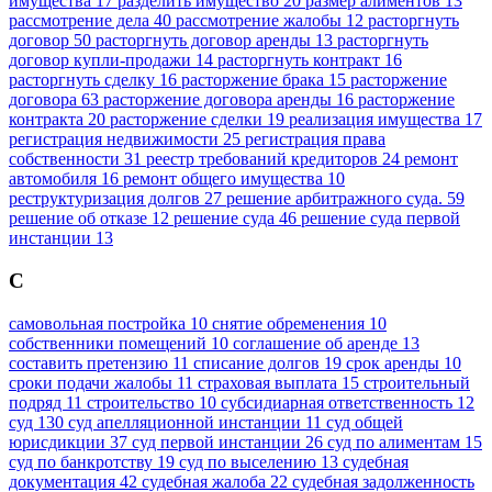
имущества
17
разделить имущество
20
размер алиментов
13
рассмотрение дела
40
рассмотрение жалобы
12
расторгнуть
договор
50
расторгнуть договор аренды
13
расторгнуть
договор купли-продажи
14
расторгнуть контракт
16
расторгнуть сделку
16
расторжение брака
15
расторжение
договора
63
расторжение договора аренды
16
расторжение
контракта
20
расторжение сделки
19
реализация имущества
17
регистрация недвижимости
25
регистрация права
собственности
31
реестр требований кредиторов
24
ремонт
автомобиля
16
ремонт общего имущества
10
реструктуризация долгов
27
решение арбитражного суда.
59
решение об отказе
12
решение суда
46
решение суда первой
инстанции
13
С
самовольная постройка
10
снятие обременения
10
собственники помещений
10
соглашение об аренде
13
составить претензию
11
списание долгов
19
срок аренды
10
сроки подачи жалобы
11
страховая выплата
15
строительный
подряд
11
строительство
10
субсидиарная ответственность
12
суд
130
суд апелляционной инстанции
11
суд общей
юрисдикции
37
суд первой инстанции
26
суд по алиментам
15
суд по банкротству
19
суд по выселению
13
судебная
документация
42
судебная жалоба
22
судебная задолженность