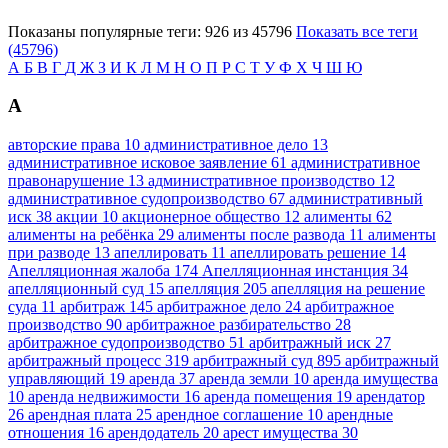
Показаны популярные теги: 926 из 45796
Показать все теги
(45796)
А
Б
В
Г
Д
Ж
З
И
К
Л
М
Н
О
П
Р
С
Т
У
Ф
Х
Ч
Ш
Ю
А
авторские права
10
административное дело
13
административное исковое заявление
61
административное
правонарушение
13
административное производство
12
административное судопроизводство
67
административный
иск
38
акции
10
акционерное общество
12
алименты
62
алименты на ребёнка
29
алименты после развода
11
алименты
при разводе
13
апеллировать
11
апеллировать решение
14
Апелляционная жалоба
174
Апелляционная инстанция
34
апелляционный суд
15
апелляция
205
апелляция на решение
суда
11
арбитраж
145
арбитражное дело
24
арбитражное
производство
90
арбитражное разбирательство
28
арбитражное судопроизводство
51
арбитражный иск
27
арбитражный процесс
319
арбитражный суд
895
арбитражный
управляющий
19
аренда
37
аренда земли
10
аренда имущества
10
аренда недвижимости
16
аренда помещения
19
арендатор
26
арендная плата
25
арендное соглашение
10
арендные
отношения
16
арендодатель
20
арест имущества
30