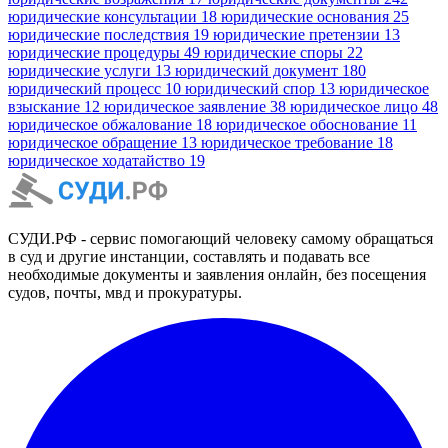
юридические консультации
18
юридические основания
25
юридические последствия
19
юридические претензии
13
юридические процедуры
49
юридические споры
22
юридические услуги
13
юридический документ
180
юридический процесс
10
юридический спор
13
юридическое
взыскание
12
юридическое заявление
38
юридическое лицо
48
юридическое обжалование
18
юридическое обоснование
11
юридическое обращение
13
юридическое требование
18
юридическое ходатайство
19
СУДИ.РФ - сервис помогающий человеку самому обращаться
в суд и другие инстанции, составлять и подавать все
необходимые документы и заявления онлайн, без посещения
судов, почты, мвд и прокуратуры.