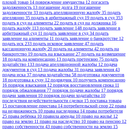
плохой товар
14
повреждение имущества
12
погасить
задолженность
13
погашение долга
19
погашение
задолженности
33
подать апелляционную жалобу
35
подать
апелляцию
35
подать в арбитражный суд
19
подать в суд
353
подать в суд на алименты
22
подать в суд на должника
16
подать жалобу
113
подать заявление
148
подать заявление в
арбитражный суд
11
подать заявление в суд
34
подать
заявление на алименты
11
подать заявление о банкротстве
12
подать иск
233
подать исковое заявление
47
подать
кассационную жалобу
20
подать на алименты
42
подать на
банкротство
19
подать на взыскание
27
подать на возмещение
18
подать на компенсацию
13
подать претензию
75
подать
ходатайство
133
подача апелляционной жалобы
12
подача
документов в суд
13
подача жалобы
31
подача заявления
43
подача иска
37
подача ходатайства
58
подготовка документов
18
подготовка к суду
12
подрядчик
10
получить компенсацию
16
порядок взыскания
12
порядок восстановления срока
11
порядок обжалования
77
порядок подачи жалобы
17
порядок
подачи заявления
10
порядок подачи ходатайства
10
последствия недействительности сделки
15
поставка товара
15
постановление пристава
14
потребительский спор
22
права
на недвижимость
10
права наследника
14
права потребителя
25
права ребёнка
10
правила аренды
10
право на жильё
12
право на землю
11
право на наследство
10
право на пенсию
12
право собственности
43
право собственности на землю
15