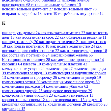
исполнение судебного решения
11
исполнительное
производство
68
исполнительные действия
15
исполнительный документ
27
исполнительный лист
78
исправить недочёты
13
истец
19
истребовать имущество
12
К
как вернуть деньги
24
как взыскать алименты
23
как взыскать
долг
13
как восстановить срок
22
как обжаловать решение
11
как подать жалобу
20
как подать заявление
21
как подать иск
18
как подать претензию
18
как подать ходатайство
24
как
признать право собственности
22
как расторгнуть договор
18
как составить претензию
24
Кассационная жалоба
66
Кассационная инстанция
28
кассационное производство
14
кассация
64
клевета
10
коммунальные платежи
43
коммунальные услуги
24
компенсация
27
компенсация вреда
39
компенсация за вред
13
компенсация за нарушение сроков
13
компенсация за просрочку
26
компенсация за ущерб
19
компенсация затрат
30
компенсация морального вреда
59
компенсация расходов
14
компенсация убытков
62
компенсация ущерба
75
конкурсное производство
29
конкурсный управляющий
23
конфликт интересов
11
корпоративные споры
12
корректировка иска
13
кредит
10
кредитная организация
12
кредитный договор
28
кредитор
28
кредиторы
15