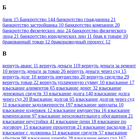
Б
банк
15
Банкротство
144
банкротство гражданина
21
банкротство застройщика
10
банкротство компании
20
банкротство физических лиц
24
банкротство физического
лица
21
банкротство юридических лиц
11
брак в товаре
10
бракованный товар
12
бракоразводный процесс
12
В
вернуть аванс
11
вернуть деньги
119
вернуть деньги за ремонт
10
вернуть деньги за товар
26
вернуть деньги через суд
15
вернуть долг
10
вернуть имущество
20
вернуть средства
29
вернуть товар
22
вернуть уплаченную сумму
10
взыскание
17
взыскание алиментов
65
взыскание денег
32
взыскание
денежных средств
33
взыскание долга
140
взыскание долга
через суд
20
Взыскание долгов
65
взыскание долгов через суд
11
взыскание задолженности
197
взыскание зарплаты
10
взыскание издержек
12
взыскание имущества
16
взыскание
компенсации
97
взыскание неосновательного обогащения
21
взыскание неустойки
41
взыскание пени
18
взыскание по
договору
15
взыскание процентов
21
взыскание расходов
17
взыскание с должника
11
взыскание средств
57
взыскание
убытков
98
взыскание ущерба
28
взыскание через суд
167