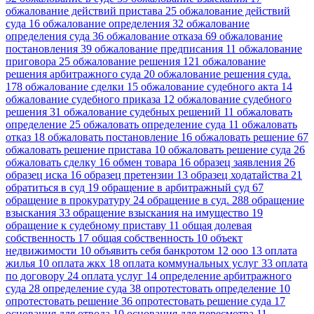
обжалование действий пристава
25
обжалование действий
суда
16
обжалование определения
32
обжалование
определения суда
36
обжалование отказа
69
обжалование
постановления
39
обжалование предписания
11
обжалование
приговора
25
обжалование решения
121
обжалование
решения арбитражного суда
20
обжалование решения суда.
178
обжалование сделки
15
обжалование судебного акта
14
обжалование судебного приказа
12
обжалование судебного
решения
31
обжалование судебных решений
11
обжаловать
определение
25
обжаловать определение суда
11
обжаловать
отказ
18
обжаловать постановление
16
обжаловать решение
67
обжаловать решение пристава
10
обжаловать решение суда
26
обжаловать сделку
16
обмен товара
16
образец заявления
26
образец иска
16
образец претензии
13
образец ходатайства
21
обратиться в суд
19
обращение в арбитражный суд
67
обращение в прокуратуру
24
обращение в суд.
288
обращение
взыскания
33
обращение взыскания на имущество
19
обращение к судебному приставу
11
общая долевая
собственность
17
общая собственность
10
объект
недвижимости
10
объявить себя банкротом
12
ооо
13
оплата
жилья
10
оплата жкх
18
оплата коммунальных услуг
33
оплата
по договору
24
оплата услуг
14
определение арбитражного
суда
28
определение суда
38
опротестовать определение
10
опротестовать решение
36
опротестовать решение суда
17
основания для отвода
10
основания для пересмотра
11