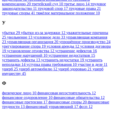
компенсацию
20
третейский суд
10
третье лицо
14
трудовое
законодательство
11
трудовой спор
17
трудовые права
21
трудовые споры
41
тяжёлое материальное положение
10
У
убытки
29
убытки из-за задержки
12
уважительные причины
25
увольнение
13
уголовное дело
33
управляющая компания
23
управляющая организация
20
упрощённое производство
24
урегулирование спора
19
условия аренды
12
условия договора
19
установление отцовства
12
устранение дефектов
16
устранение нарушений
10
устранение недостатков
15
устранить дефекты
13
устранить недостатки
19
устранить
неполадки
14
уступка права требования
10
участие в деле
11
ущерб
25
ущерб автомобилю
12
ущерб здоровью
21
ущерб
имуществу
45
Ф
физическое лицо
10
финансовая несостоятельность
12
финансовое оздоровление
10
финансовые обязательства
12
финансовые претензии
17
финансовые споры
20
финансовые
трудности
13
финансовый управляющий
17
фссп
12