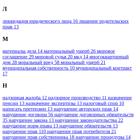
Л
ликвидация юридического лица
16
лишение родительских
прав
13
М
материалы дела
14
материальный ущерб
26
мировое
соглашение
29
мировой судья
20
мкд
14
многоквартирный
дом
28
моральный вред
58
моральный ущерб
21
муниципальная собственность
10
муниципальный контракт
17
Н
надзорная жалоба
12
надзорное производство
11
назначение
пенсии
13
назначение экспертизы
13
налоговый спор
10
написать претензию
13
нарушение авторских прав
14
нарушение договора
56
нарушение договорных обязательств
35
нарушение закона
13
нарушение законодательства
22
нарушение норм права
13
нарушение обязательств
13
нарушение прав
110
нарушение прав потребителя
21
нарушение прав собственника
18
нарушение процедуры
14