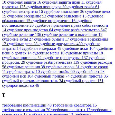
10
судебная защита
16
судебная защита прав
11
судебная
практика
125
судебная процедура
30
судебная тяжба
61
судебная экспертиза
16
судебное взыскание
36
судебное дело
15
судебное заседание
53
судебное заявление
13
судебное
обжалование
15
судебное определение
16
судебное
постановление
20
судебное признание права собственности
14
судебное производство
64
судебное разбирательство
547
судебное решение
136
судебное решение о выселении
12
судебные акты
27
судебные бумаги
17
судебные возражения
12
судебные дела
28
судебные документы
439
судебные
затраты
14
судебные издержки
49
судебные иски
104
судебные
иски о долгах
14
судебные меры
10
судебные приказы
18
судебные приставы
52
судебные процедуры.
137
судебные
процессы.
29
судебные разбирательства
139
судебные расходы
58
судебные решения
38
судебные споры
31
судебные сроки
11
судебные траты
10
судебные тяжбы
60
судебный акт
58
судебный иск
104
судебный приказ
74
судебный пристав
35
судебный пристав-исполнитель
34
судебный процесс
151
судопроизводство
46
Т
требование компенсации
40
требование кредитора
15
требование о взыскании
20
требование оплаты
17
требования
кредиторов
12
требовать возмещения
13
требовать