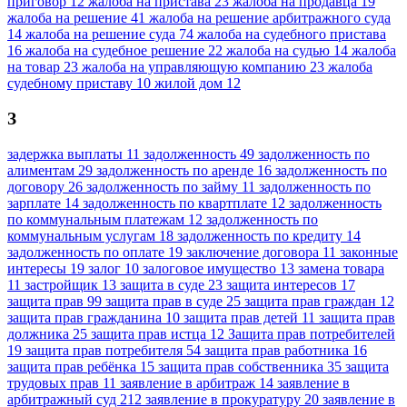
приговор
12
жалоба на пристава
23
жалоба на продавца
19
жалоба на решение
41
жалоба на решение арбитражного суда
14
жалоба на решение суда
74
жалоба на судебного пристава
16
жалоба на судебное решение
22
жалоба на судью
14
жалоба
на товар
23
жалоба на управляющую компанию
23
жалоба
судебному приставу
10
жилой дом
12
З
задержка выплаты
11
задолженность
49
задолженность по
алиментам
29
задолженность по аренде
16
задолженность по
договору
26
задолженность по займу
11
задолженность по
зарплате
14
задолженность по квартплате
12
задолженность
по коммунальным платежам
12
задолженность по
коммунальным услугам
18
задолженность по кредиту
14
задолженность по оплате
19
заключение договора
11
законные
интересы
19
залог
10
залоговое имущество
13
замена товара
11
застройщик
13
защита в суде
23
защита интересов
17
защита прав
99
защита прав в суде
25
защита прав граждан
12
защита прав гражданина
10
защита прав детей
11
защита прав
должника
25
защита прав истца
12
Защита прав потребителей
19
защита прав потребителя
54
защита прав работника
16
защита прав ребёнка
15
защита прав собственника
35
защита
трудовых прав
11
заявление в арбитраж
14
заявление в
арбитражный суд
212
заявление в прокуратуру
20
заявление в