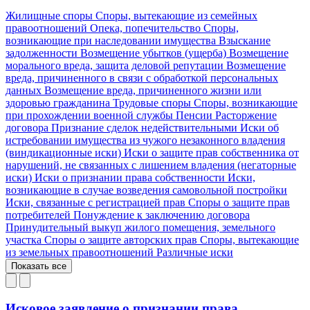
Жилищные споры
Споры, вытекающие из семейных
правоотношений
Опека, попечительство
Споры,
возникающие при наследовании имущества
Взыскание
задолженности
Возмещение убытков (ущерба)
Возмещение
морального вреда, защита деловой репутации
Возмещение
вреда, причиненного в связи с обработкой персональных
данных
Возмещение вреда, причиненного жизни или
здоровью гражданина
Трудовые споры
Споры, возникающие
при прохождении военной службы
Пенсии
Расторжение
договора
Признание сделок недействительными
Иски об
истребовании имущества из чужого незаконного владения
(виндикационные иски)
Иски о защите прав собственника от
нарушений, не связанных с лишением владения (негаторные
иски)
Иски о признании права собственности
Иски,
возникающие в случае возведения самовольной постройки
Иски, связанные с регистрацией прав
Споры о защите прав
потребителей
Понуждение к заключению договора
Принудительный выкуп жилого помещения, земельного
участка
Споры о защите авторских прав
Споры, вытекающие
из земельных правоотношений
Различные иски
Показать все
Исковое заявление о признании права