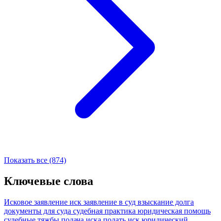
Показать все (874)
Ключевые слова
Исковое заявление
иск
заявление в суд
взыскание долга
документы для суда
судебная практика
юридическая помощь
судебные тяжбы
подача иска
подать иск
юридический