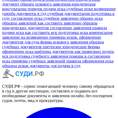
документ
образец искового заявления
юридические
консультации
порядок подачи иска
судебные иски
возмещение
ущерба
документы в суд
судебная документация
подготовка к
суду
составление иска
судебное заявление
образец иска
образцы заявлений
как составить заявление
образцы
юридических документов
составление заявления
правила
подачи иска
как составить иск
подготовка иска
компенсация
заявление на возмещение
примеры исков.
оформление
документов для суда
форма искового заявления
образцы
судебных документов
претензии
юридические формы
оформление иска
шаблоны документов
как правильно подать
иск
подготовка судебного заявления
помощь в составлении
иска
примеры судебных заявлений
правила оформления иска
образцы исков
документы для подачи в суд
СУДИ.РФ - сервис помогающий человеку самому обращаться
в суд и другие инстанции, составлять и подавать все
необходимые документы и заявления онлайн, без посещения
судов, почты, мвд и прокуратуры.