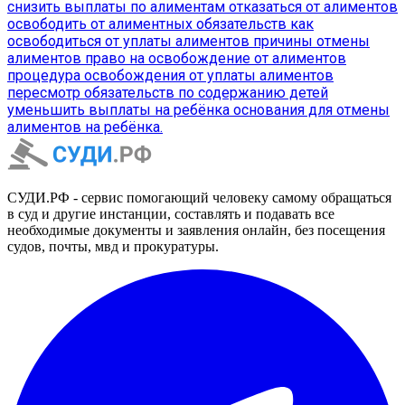
снизить выплаты по алиментам
отказаться от алиментов
освободить от алиментных обязательств
как
освободиться от уплаты алиментов
причины отмены
алиментов
право на освобождение от алиментов
процедура освобождения от уплаты алиментов
пересмотр обязательств по содержанию детей
уменьшить выплаты на ребёнка
основания для отмены
алиментов на ребёнка.
СУДИ.РФ - сервис помогающий человеку самому обращаться
в суд и другие инстанции, составлять и подавать все
необходимые документы и заявления онлайн, без посещения
судов, почты, мвд и прокуратуры.