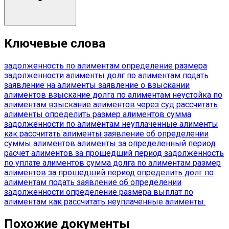
Ключевые слова
задолженность по алиментам
определение размера
задолженности
алименты
долг по алиментам
подать
заявление на алименты
заявление о взыскании
алиментов
взыскание долга по алиментам
неустойка по
алиментам
взыскание алиментов через суд
рассчитать
алименты
определить размер алиментов
сумма
задолженности по алиментам
неуплаченные алименты
как рассчитать алименты
заявление об определении
суммы алиментов
алименты за определенный период
расчет алиментов за прошедший период
задолженность
по уплате алиментов
сумма долга по алиментам
размер
алиментов за прошедший период
определить долг по
алиментам
подать заявление об определении
задолженности
определение размера выплат по
алиментам
как рассчитать неуплаченные алименты.
Похожие документы