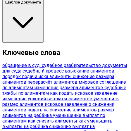
Шаблон документа
Ключевые слова
обращение в суд.
судебное разбирательство
документы
для суда
судебный процесс
взыскание алиментов
порядок подачи иска
алименты
снижение размера
алиментов
перерасчёт алиментов
мировое соглашение
по алиментам
изменение размера алиментов
судебные
тяжбы по алиментам
как подать исковое заявление
изменение условий выплаты алиментов
уменьшить
размер алиментов
исковое заявление о снижении
алиментов
подать на снижение алиментов
размер
алиментов на ребёнка
уменьшение выплат по
алиментам
как снизить алименты
как уменьшить
выплаты на ребёнка
снижение выплат на