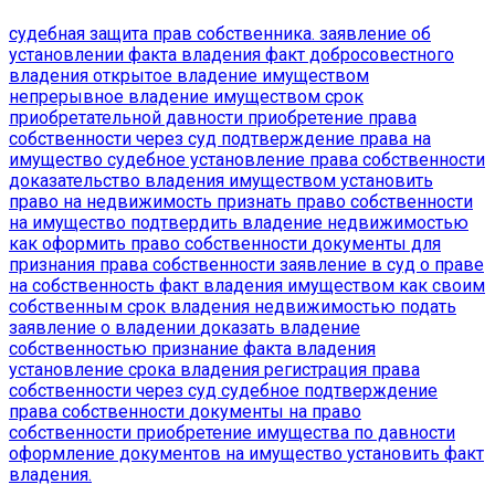
судебная защита прав собственника.
заявление об
установлении факта владения
факт добросовестного
владения
открытое владение имуществом
непрерывное владение имуществом
срок
приобретательной давности
приобретение права
собственности через суд
подтверждение права на
имущество
судебное установление права собственности
доказательство владения имуществом
установить
право на недвижимость
признать право собственности
на имущество
подтвердить владение недвижимостью
как оформить право собственности
документы для
признания права собственности
заявление в суд о праве
на собственность
факт владения имуществом как своим
собственным
срок владения недвижимостью
подать
заявление о владении
доказать владение
собственностью
признание факта владения
установление срока владения
регистрация права
собственности через суд
судебное подтверждение
права собственности
документы на право
собственности
приобретение имущества по давности
оформление документов на имущество
установить факт
владения.