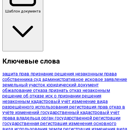
Шаблон документа
Ключевые слова
защита прав
признание решения незаконным
права
собственника
суд
административное исковое заявление
земельный участок
юридический документ
обжалование отказа
признать отказ незаконным
решение об отказе
иск о признании решения
незаконным
кадастровый учёт
изменение вида
разрешённого использования
регистрация прав
отказ в
учёте изменений
государственный кадастровый учёт
права владельца
орган государственной регистрации
государственная регистрация
изменения основного
вида использования земли
регистрация изменения вида