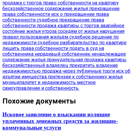
продажа с торгов
право собственности на квартиру
бесхозяйственное содержание жилья
прекращение
права собственности
иск о прекращении права
собственности
судебное прекращение права
собственности
продажа квартиры с торгов
аварийное
состояние жилья
угроза соседям от жилья
нарушения
правил пользования жильём
судебное решение по
недвижимости
судебное разбирательство по квартире
лишить права собственности
подать в суд на
собственника
нерадивый собственник
ненадлежащее
содержание жилья
принудительная продажа квартиры
бесхозяйственный владелец
прекратить владение
недвижимостью
продажа через публичные торги
иск об
изъятии имущества
претензии к собственнику жилья
муниципалитет и недвижимость
местное
самоуправление и собственность.
Похожие документы
Исковое заявление о взыскании излишне
уплаченных денежных средств за жилищно-
коммунальные услуги