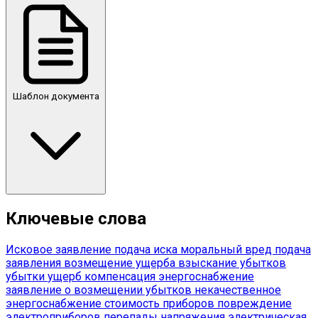
Шаблон документа
Ключевые слова
Исковое заявление
подача иска
моральный вред
подача
заявления
возмещение ущерба
взыскание убытков
убытки
ущерб
компенсация
энергоснабжение
заявление о возмещении убытков
некачественное
энергоснабжение
стоимость приборов
повреждение
электроприборов
перепады напряжения
электрическая