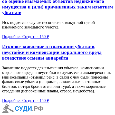
об оценке изымаемых объектов недвижимого
имущества и (или) причиненных таким изъятием
убытков
Иск подается в случае несогласия с выкупной ценой
изымаемого земельного участка
Подробнее
Создать · 150 ₽
Исковое заявление о взыскании убытков,
неустойки и компенсации морального вреда
вследствие отмены авиарейса
Заявление подается для взыскания убытков, компенсации
морального вреда и неустойки в случае, если авиаперевозчик
(авиакомпания) отменил рейс, в связи с чем были понесены
финансовые убытки (например, оплата альтернативных
билетов, потеря брони отеля или тура), а также моральные
страдания (испорченные планы, стресс, неудобства).
Подробнее
Создать · 150 ₽