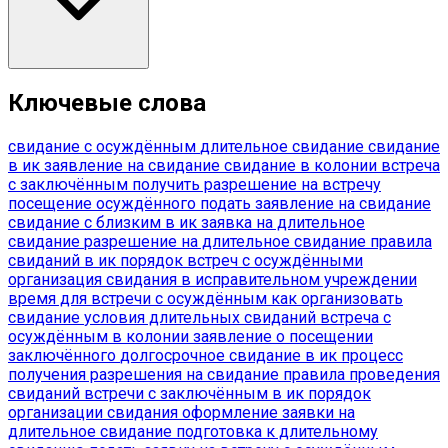
Ключевые слова
свидание с осуждённым
длительное свидание
свидание
в ик
заявление на свидание
свидание в колонии
встреча
с заключённым
получить разрешение на встречу
посещение осуждённого
подать заявление на свидание
свидание с близким в ик
заявка на длительное
свидание
разрешение на длительное свидание
правила
свиданий в ик
порядок встреч с осуждёнными
организация свидания в исправительном учреждении
время для встречи с осуждённым
как организовать
свидание
условия длительных свиданий
встреча с
осуждённым в колонии
заявление о посещении
заключённого
долгосрочное свидание в ик
процесс
получения разрешения на свидание
правила проведения
свиданий
встречи с заключённым в ик
порядок
организации свидания
оформление заявки на
длительное свидание
подготовка к длительному