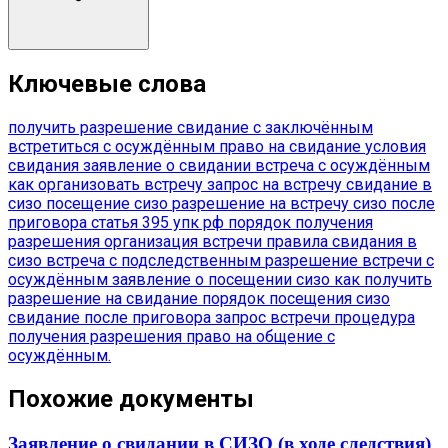
Ключевые слова
получить разрешение
свидание с заключённым
встретиться с осуждённым
право на свидание
условия
свидания
заявление о свидании
встреча с осуждённым
как организовать встречу
запрос на встречу
свидание в
сизо
посещение сизо
разрешение на встречу
сизо после
приговора
статья 395 упк рф
порядок получения
разрешения
организация встречи
правила свидания в
сизо
встреча с подследственным
разрешение встречи с
осуждённым
заявление о посещении сизо
как получить
разрешение на свидание
порядок посещения сизо
свидание после приговора
запрос встречи
процедура
получения разрешения
право на общение с
осуждённым.
Похожие документы
Заявление о свидании в СИЗО (в ходе следствия)