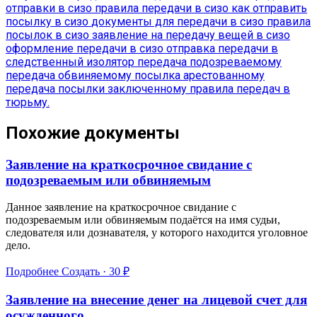
отправки в сизо
правила передачи в сизо
как отправить
посылку в сизо
документы для передачи в сизо
правила
посылок в сизо
заявление на передачу вещей в сизо
оформление передачи в сизо
отправка передачи в
следственный изолятор
передача подозреваемому
передача обвиняемому
посылка арестованному
передача посылки заключенному
правила передач в
тюрьму.
Похожие документы
Заявление на краткосрочное свидание с
подозреваемым или обвиняемым
Данное заявление на краткосрочное свидание с
подозреваемым или обвиняемым подаётся на имя судьи,
следователя или дознавателя, у которого находится уголовное
дело.
Подробнее
Создать · 30 ₽
Заявление на внесение денег на лицевой счет для
осужденного