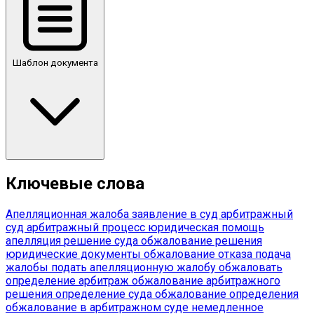
Шаблон документа
Ключевые слова
Апелляционная жалоба
заявление в суд
арбитражный
суд
арбитражный процесс
юридическая помощь
апелляция
решение суда
обжалование решения
юридические документы
обжалование отказа
подача
жалобы
подать апелляционную жалобу
обжаловать
определение
арбитраж
обжалование арбитражного
решения
определение суда
обжалование определения
обжалование в арбитражном суде
немедленное