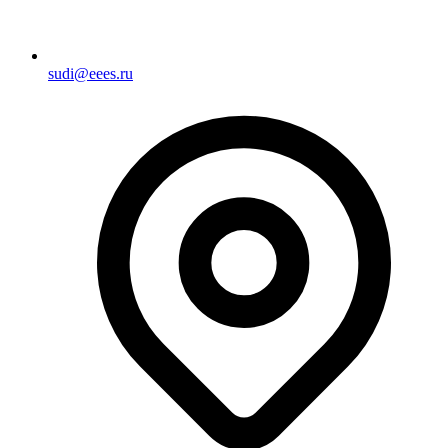
sudi@eees.ru