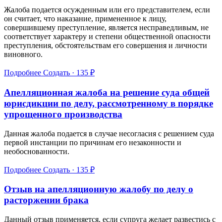
Жалоба подается осужденным или его представителем, если
он считает, что наказание, примененное к лицу,
совершившему преступление, является несправедливым, не
соответствует характеру и степени общественной опасности
преступления, обстоятельствам его совершения и личности
виновного.
Подробнее
Создать · 135 ₽
Апелляционная жалоба на решение суда общей
юрисдикции по делу, рассмотренному в порядке
упрощенного производства
Данная жалоба подается в случае несогласия с решением суда
первой инстанции по причинам его незаконности и
необоснованности.
Подробнее
Создать · 135 ₽
Отзыв на апелляционную жалобу по делу о
расторжении брака
Данный отзыв применяется, если супруга желает развестись с