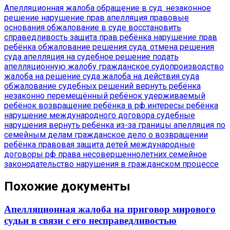
Апелляционная жалоба
обращение в суд.
незаконное
решение
нарушение прав
апелляция
правовые
основания
обжалование в суде
восстановить
справедливость
защита прав ребёнка
нарушение прав
ребёнка
обжалование решения суда.
отмена решения
суда
апелляция на судебное решение
подать
апелляционную жалобу
гражданское судопроизводство
жалоба на решение суда
жалоба на действия суда
обжалование судебных решений
вернуть ребёнка
незаконно перемещённый ребёнок
удерживаемый
ребёнок
возвращение ребёнка в рф
интересы ребёнка
нарушение международного договора
судебные
нарушения
вернуть ребёнка из-за границы
апелляция по
семейным делам
гражданское дело о возвращении
ребёнка
правовая защита детей
международные
договоры рф
права несовершеннолетних
семейное
законодательство
нарушения в гражданском процессе
Похожие документы
Апелляционная жалоба на приговор мирового
судьи в связи с его несправедливостью