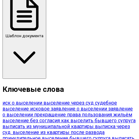
Шаблон документа
Ключевые слова
иск о выселении
выселение через суд
судебное
выселение
исковое заявление о выселении
заявление
о выселении
прекращение права пользования жильём
выселение без согласия
как выселить бывшего супруга
выписать из муниципальной квартиры
выписка через
суд.
выселение из квартиры после развода
принудительное выселение бывшего супруга
выписать