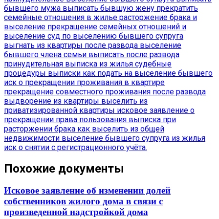
бывшего мужа
выписать бывшую жену
прекратить
семейные отношения в жилье
расторжение брака и
выселение
прекращение семейных отношений и
выселение
суд по выселению бывшего супруга
выгнать из квартиры после развода
выселение
бывшего члена семьи
выписать после развода
принудительная выписка из жилья
судебные
процедуры выписки
как подать на выселение бывшего
иск о прекращении проживания в квартире
прекращение совместного проживания после развода
выдворение из квартиры
выселить из
приватизированной квартиры
исковое заявление о
прекращении права пользования
выписка при
расторжении брака
как выселить из общей
недвижимости
выселение бывшего супруга из жилья
иск о снятии с регистрационного учёта.
Похожие документы
Исковое заявление об изменении долей
собственников жилого дома в связи с
произведенной надстройкой дома