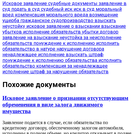
Исковое заявление
судебные документы
заявление в
суд
подать в суд
судебный иск
иск в суд
моральный
вред
компенсация морального вреда
возмещение
ущерба
гражданское судопроизводство
взыскать
неустойку
исковое заявление о взыскании
взыскание
убытков
исполнение обязательств
убытки
договор
заявление на взыскание
неустойка за неисполнение
обязательств
понуждение к исполнению
исполнить
обязательство в натуре
нарушение договора
ненадлежащее исполнение
взыскать штраф
понуждение к исполнению обязательства
исполнить
обязательство
компенсация за ненадлежащее
исполнение
штраф за нарушение обязательств
Похожие документы
Исковое заявление о признании отсутствующим
обременения в виде залога движимого
имущества
Заявление подается в случае, если обязательства по
кредитному договору, обеспеченному залогом автомобиля,
исполнены в полном объеме, но кредитор отказывает в подаче