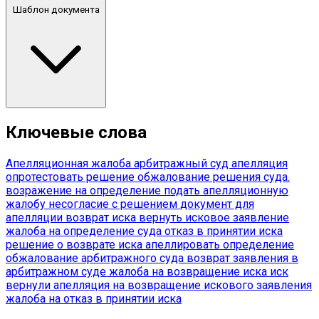
Шаблон документа
Ключевые слова
Апелляционная жалоба
арбитражный суд
апелляция
опротестовать решение
обжалование решения суда.
возражение на определение
подать апелляционную
жалобу
несогласие с решением
документ для
апелляции
возврат иска
вернуть исковое заявление
жалоба на определение суда
отказ в принятии иска
решение о возврате иска
апеллировать определение
обжалование арбитражного суда
возврат заявления в
арбитражном суде
жалоба на возвращение иска
иск
вернули
апелляция на возвращение искового заявления
жалоба на отказ в принятии иска