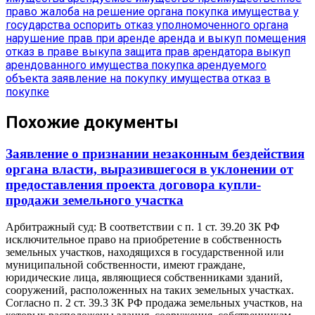
право
жалоба на решение органа
покупка имущества у
государства
оспорить отказ уполномоченного органа
нарушение прав при аренде
аренда и выкуп помещения
отказ в праве выкупа
защита прав арендатора
выкуп
арендованного имущества
покупка арендуемого
объекта
заявление на покупку имущества
отказ в
покупке
Похожие документы
Заявление о признании незаконным бездействия
органа власти, выразившегося в уклонении от
предоставления проекта договора купли-
продажи земельного участка
Арбитражный суд: В соответствии с п. 1 ст. 39.20 ЗК РФ
исключительное право на приобретение в собственность
земельных участков, находящихся в государственной или
муниципальной собственности, имеют граждане,
юридические лица, являющиеся собственниками зданий,
сооружений, расположенных на таких земельных участках.
Согласно п. 2 ст. 39.3 ЗК РФ продажа земельных участков, на