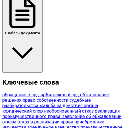
Шаблон документа
Ключевые слова
обращение в суд.
арбитражный суд
обжалование
решения
право собственности
судебные
разбирательства
жалоба на действия органа
юридический спор
необоснованный отказ
реализация
преимущественного права.
заявление об обжаловании
отказа
отказ в реализации права
приобретение
имущества
арендуемое имущество
преимущественное