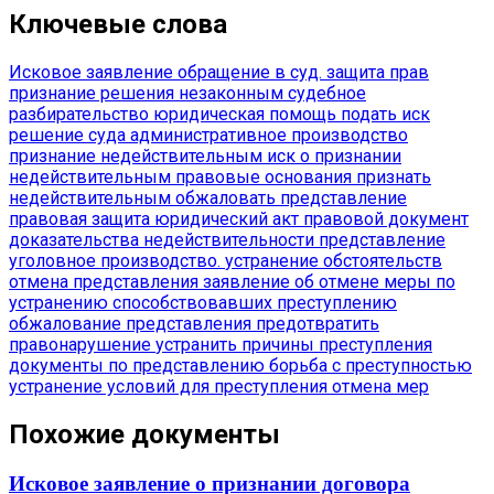
Ключевые слова
Исковое заявление
обращение в суд.
защита прав
признание решения незаконным
судебное
разбирательство
юридическая помощь
подать иск
решение суда
административное производство
признание недействительным
иск о признании
недействительным
правовые основания
признать
недействительным
обжаловать представление
правовая защита
юридический акт
правовой документ
доказательства недействительности
представление
уголовное производство.
устранение обстоятельств
отмена представления
заявление об отмене
меры по
устранению
способствовавших преступлению
обжалование представления
предотвратить
правонарушение
устранить причины преступления
документы по представлению
борьба с преступностью
устранение условий для преступления
отмена мер
Похожие документы
Исковое заявление о признании договора