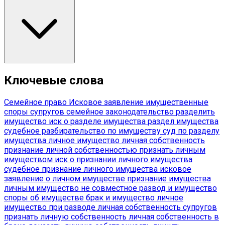
Ключевые слова
Семейное право
Исковое заявление
имущественные
споры супругов
семейное законодательство
разделить
имущество
иск о разделе имущества
раздел имущества
судебное разбирательство по имуществу
суд по разделу
имущества
личное имущество
личная собственность
признание личной собственностью
признать личным
имуществом
иск о признании личного имущества
судебное признание личного имущества
исковое
заявление о личном имуществе
признание имущества
личным
имущество не совместное
развод и имущество
споры об имуществе
брак и имущество
личное
имущество при разводе
личная собственность супругов
признать личную собственность
личная собственность в