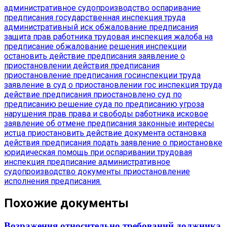
административное судопроизводство
оспаривание
предписания
государственная инспекция труда
административный иск
обжалование предписания
защита прав работника
трудовая инспекция
жалоба на
предписание
обжалование решения инспекции
остановить действие предписания
заявление о
приостановлении действия предписания
приостановление предписания госинспекции труда
заявление в суд о приостановлении
гос инспекция труда
действие предписания приостановлено
суд по
предписанию
решение суда по предписанию
угроза
нарушения прав
права и свободы работника
исковое
заявление об отмене предписания
законные интересы
истца
приостановить действие документа
остановка
действия предписания
подать заявление о приостановке
юридическая помощь при оспаривании
трудовая
инспекция предписание
административное
судопроизводство документы
приостановление
исполнения предписания.
Похожие документы
Возражения относительно требований должника