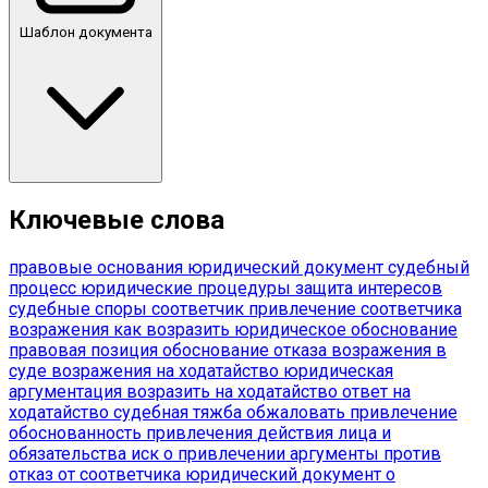
Шаблон документа
Ключевые слова
правовые основания
юридический документ
судебный
процесс
юридические процедуры
защита интересов
судебные споры
соответчик
привлечение соответчика
возражения
как возразить
юридическое обоснование
правовая позиция
обоснование отказа
возражения в
суде
возражения на ходатайство
юридическая
аргументация
возразить на ходатайство
ответ на
ходатайство
судебная тяжба
обжаловать привлечение
обоснованность привлечения
действия лица и
обязательства
иск о привлечении
аргументы против
отказ от соответчика
юридический документ о