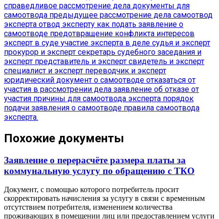
справедливое рассмотрение дела
документы для
самоотвода
предыдущее рассмотрение дела
самоотвод
эксперта
отвод эксперту
как подать заявление о
самоотводе
предотвращение конфликта интересов
эксперт в суде
участие эксперта в деле
судья и эксперт
прокурор и эксперт
секретарь судебного заседания и
эксперт
представитель и эксперт
свидетель и эксперт
специалист и эксперт
переводчик и эксперт
юридический документ о самоотводе
отказаться от
участия в рассмотрении дела
заявление об отказе от
участия
причины для самоотвода эксперта
порядок
подачи заявления о самоотводе
правила самоотвода
эксперта.
Похожие документы
Заявление о перерасчёте размера платы за
коммунальную услугу по обращению с ТКО
Документ, с помощью которого потребитель просит
скорректировать начисления за услугу в связи с временным
отсутствием потребителя, изменением количества
проживающих в помещении лиц или предоставлением услуги