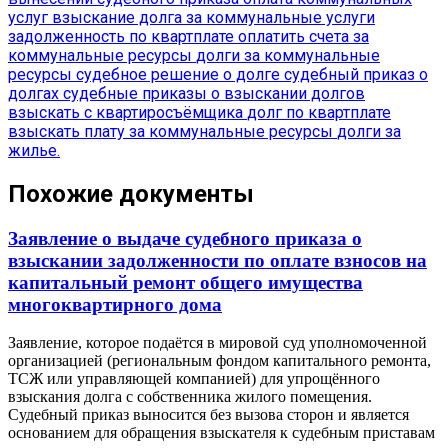
услуг
взыскание долга за коммунальные услуги
задолженность по квартплате
оплатить счета за
коммунальные ресурсы
долги за коммунальные
ресурсы
судебное решение о долге
судебный приказ о
долгах
судебные приказы о взыскании долгов
взыскать с квартиросъёмщика
долг по квартплате
взыскать плату за коммунальные ресурсы
долги за
жилье.
Похожие документы
Заявление о выдаче судебного приказа о
взыскании задолженности по оплате взносов на
капитальный ремонт общего имущества
многоквартирного дома
Заявление, которое подаётся в мировой суд уполномоченной
организацией (региональным фондом капитального ремонта,
ТСЖ или управляющей компанией) для упрощённого
взыскания долга с собственника жилого помещения.
Судебный приказ выносится без вызова сторон и является
основанием для обращения взыскателя к судебным приставам