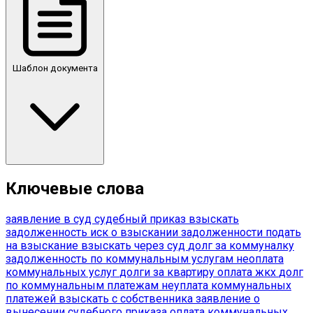
Шаблон документа
Ключевые слова
заявление в суд
судебный приказ
взыскать
задолженность
иск о взыскании задолженности
подать
на взыскание
взыскать через суд
долг за коммуналку
задолженность по коммунальным услугам
неоплата
коммунальных услуг
долги за квартиру
оплата жкх
долг
по коммунальным платежам
неуплата коммунальных
платежей
взыскать с собственника
заявление о
вынесении судебного приказа
оплата коммунальных