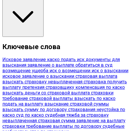
Ключевые слова
Исковое заявление
каско
подать иск
документы для
взыскания
заявление о выплате
обратиться в суд
возмещение ущерба
иск о возмещении
иск о взыскании
исковое заявление о взыскании
страховая выплата
взыскать страховку
невыплаченная страховка
получить
выплату
претензия страховщику
компенсация по каско
взыскать деньги со страховой
выплата страховки
требование страховой выплаты
взыскать по каско
подать на выплату
взыскание страховой суммы
взыскать сумму по договору страхования
неустойка по
каско
суд по каско
судебная тяжба за страховку
невыплаченная страховая сумма
заявление на выплату
страховки
требование выплаты по договору
судебные