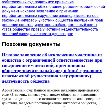
арбитражный суд
подать иск
признание
недействительным
обжалование решения
юридический
документ
исковое заявление о признании
недействительным
нарушение законодательства
ооо
законные интересы
участник общества
нарушения прав
решение совета директоров
наблюдательный совет
устав общества
права участника
недействительность
решений
заседание совета директоров
Похожие документы
Исковое заявление об исключении участника из
общества с ограниченной ответственностью при
совершении им действий, причинивших
обществу значительный вред и (или) сделавших
невозможной (существенно затруднивших)
деятельность общества
Арбитражный суд: Данное исковое заявление применяется,
если Ответчик, являясь участником общества и выполняя
функции единоличного исполнительного органа, совершил
действия, заведомо противоречащие интересам общества,