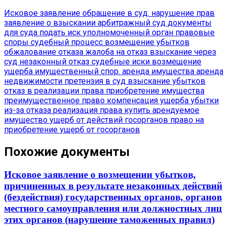
Исковое заявление
обращение в суд.
нарушение прав
заявление о взыскании
арбитражный суд
документы
для суда
подать иск
уполномоченный орган
правовые
споры
судебный процесс
возмещение убытков
обжалование отказа
жалоба на отказ
взыскание через
суд
незаконный отказ
судебные иски
возмещение
ущерба
имущественный спор.
аренда имущества
аренда
недвижимости
претензия в суд
взыскание убытков
отказ в реализации права
приобретение имущества
преимущественное право
компенсация ущерба
убытки
из-за отказа
реализация права
купить арендуемое
имущество
ущерб от действий госорганов
право на
приобретение
ущерб от госорганов
Похожие документы
Исковое заявление о возмещении убытков,
причиненных в результате незаконных действий
(бездействия) государственных органов, органов
местного самоуправления или должностных лиц
этих органов (нарушение таможенных правил)