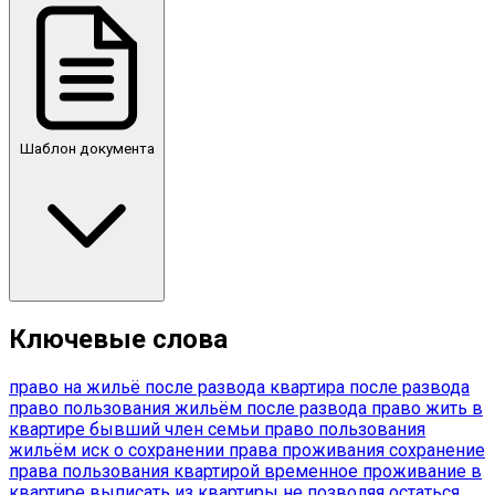
Шаблон документа
Ключевые слова
право на жильё после развода
квартира после развода
право пользования жильём после развода
право жить в
квартире
бывший член семьи
право пользования
жильём
иск о сохранении права проживания
сохранение
права пользования квартирой
временное проживание в
квартире
выписать из квартиры не позволяя
остаться