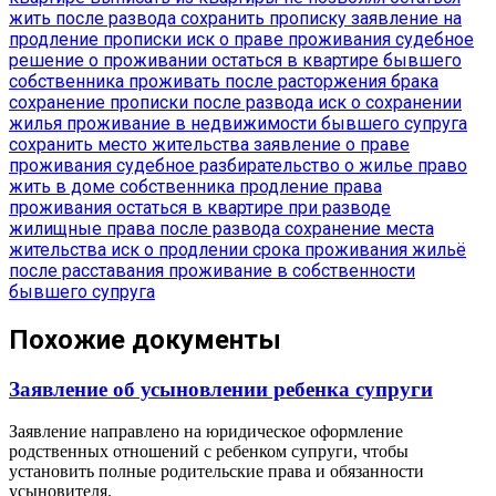
жить после развода
сохранить прописку
заявление на
продление прописки
иск о праве проживания
судебное
решение о проживании
остаться в квартире бывшего
собственника
проживать после расторжения брака
сохранение прописки после развода
иск о сохранении
жилья
проживание в недвижимости бывшего супруга
сохранить место жительства
заявление о праве
проживания
судебное разбирательство о жилье
право
жить в доме собственника
продление права
проживания
остаться в квартире при разводе
жилищные права после развода
сохранение места
жительства
иск о продлении срока проживания
жильё
после расставания
проживание в собственности
бывшего супруга
Похожие документы
Заявление об усыновлении ребенка супруги
Заявление направлено на юридическое оформление
родственных отношений с ребенком супруги, чтобы
установить полные родительские права и обязанности
усыновителя.