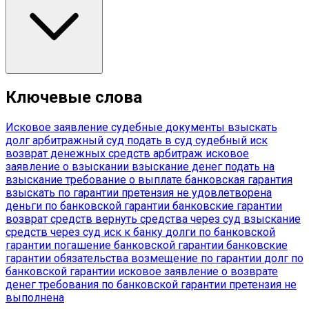
Ключевые слова
Исковое заявление
судебные документы
взыскать
долг
арбитражный суд
подать в суд
судебный иск
возврат денежных средств
арбитраж
исковое
заявление о взыскании
взыскание денег
подать на
взыскание
требование о выплате
банковская гарантия
взыскать по гарантии
претензия не удовлетворена
деньги по банковской гарантии
банковские гарантии
возврат средств
вернуть средства через суд
взыскание
средств через суд
иск к банку
долги по банковской
гарантии
погашение банковской гарантии
банковские
гарантии обязательства
возмещение по гарантии
долг по
банковской гарантии
исковое заявление о возврате
денег
требования по банковской гарантии
претензия не
выполнена