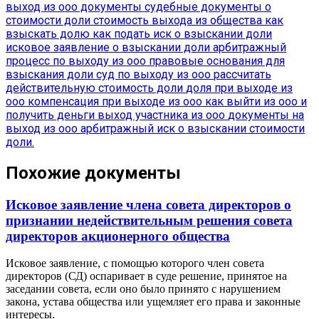
выход из ооо документы
судебные документы о
стоимости доли
стоимость выхода из общества
как
взыскать долю
как подать иск о взыскании доли
исковое заявление о взыскании доли
арбитражный
процесс по выходу из ооо
правовые основания для
взыскания доли
суд по выходу из ооо
рассчитать
действительную стоимость доли
доля при выходе из
ооо
компенсация при выходе из ооо
как выйти из ооо и
получить деньги
выход участника из ооо
документы на
выход из ооо
арбитражный иск о взыскании стоимости
доли.
Похожие документы
Исковое заявление члена совета директоров о
признании недействительным решения совета
директоров акционерного общества
Исковое заявление, с помощью которого член совета
директоров (СД) оспаривает в суде решение, принятое на
заседании совета, если оно было принято с нарушением
закона, устава общества или ущемляет его права и законные
интересы.