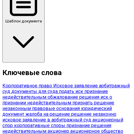
Шаблон документа
Ключевые слова
Корпоративное право
Исковое заявление
арбитражный
суд
документы для суда
подать иск
признание
недействительным
обжалование решения
иск о
признании недействительным
признать решение
незаконным
правовые основания
юридический
документ
жалоба на решение
решение незаконно
исковое заявление в арбитражный суд
акционерный
спор
корпоративные споры
признание решения
недействительным
акционер
акционерное общество