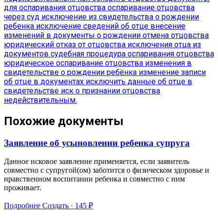
для оспаривания отцовства
оспаривание отцовства
через суд
исключение из свидетельства о рождении
ребенка
исключение сведений об отце
внесение
изменений в документы о рождении
отмена отцовства
юридический отказ от отцовства
исключения отца из
документов
судебная процедура оспаривания отцовства
юридическое оспаривание отцовства
изменения в
свидетельстве о рождении ребёнка
изменение записи
об отце в документах
исключить данные об отце в
свидетельстве
иск о признании отцовства
недействительным.
Похожие документы
Заявление об усыновлении ребенка супруга
Данное исковое заявление применяется, если заявитель
совместно с супругой(ом) заботится о физическом здоровье и
нравственном воспитании ребенка и совместно с ним
проживает.
Подробнее
Создать · 145 ₽