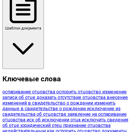
Шаблон документа
Ключевые слова
оспаривание отцовства
оспорить отцовство
изменение
записи об отце
доказать отсутствие отцовства
внесение
изменений в свидетельство о рождении
изменить
данные в свидетельстве о рождении
исключение из
свидетельства об отцовстве
заявление на оспаривание
отцовства
иск об исключении отца
исключить сведения
об отце
юридический отец
признание отцовства
недействительным
как оспорить отцовство
документы