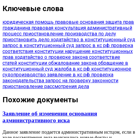
Ключевые слова
юридическая помощь
правовые основания
защита прав
гражданина
правовая консультация
административный
процесс
приостановление производства по делу
приостановить дело
ходатайство в конституционный суд
запрос в конституционный суд
запрос в кс рф
проверка
соответствия конституции
нарушение конституционных
прав
ходатайство о проверке закона
соответствие
статей конституции
обжалование закона
обращение в
конституционный суд
жалоба в кс рф
конституционное
судопроизводство
заявление в кс рф
проверка
законодательства
запрос на проверку законности
приостановление рассмотрения дела
Похожие документы
Заявление об изменении основания
административного иска
Данное заявление подается административным истцом, если в
ходе рассмотрения дела выяснились новые факты и